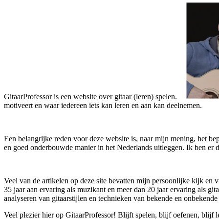
G
itaarProfessor is een website over gitaar (leren) spelen.
motiveert en waar iedereen iets kan leren en aan kan deelnemen.
Een belangrijke reden voor deze website is, naar mijn mening, het bepe
en goed onderbouwde manier in het Nederlands uitleggen. Ik ben er 
Veel van de artikelen op deze site bevatten mijn persoonlijke kijk en vi
35 jaar aan ervaring als muzikant en meer dan 20 jaar ervaring als git
analyseren van gitaarstijlen en technieken van bekende en onbekende g
Veel plezier hier op GitaarProfessor! Blijft spelen, blijf oefenen, blijf 