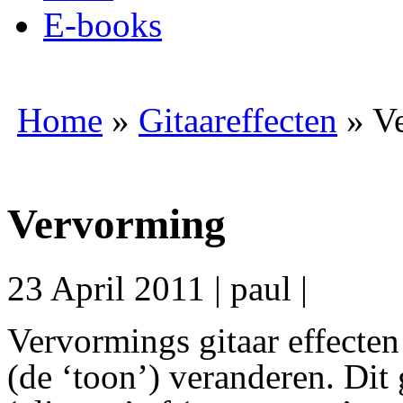
E-books
Home
»
Gitaareffecten
»
V
Vervorming
23 April 2011
|
paul
|
V
ervormings gitaar effecten 
(de ‘toon’) veranderen. Dit 